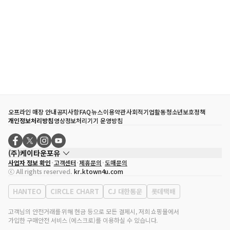
오프라인 매장 안내
공지사항
FAQ
뉴스
이용약관
사회적기업활동
청소년보호정책
개인정보처리방침
영상정보처리기기 운영방침
(주)케이타운포유
사업자 정보 확인
고객센터
제휴문의
도매문의
대표자
송효민
ⓒ All rights reserved.
kr.ktown4u.com
사업자등록번호
120-87-71116
통신판매업 신고번호
제2011-서울강남-02223
HANTEO
CIRCLE CHART
CJ 대한통운
롯데택배
대표전화
02-552-9855
사무실 주소
서울특별시 강남구 영동대로 513, 3층(삼성동, 코엑스)
고객님의 안전거래를 위해 현금 등으로 모든 결제시, 저희 쇼핑몰에서
가입한 구매안전 서비스 (에스크로)를 이용하실 수 있습니다.