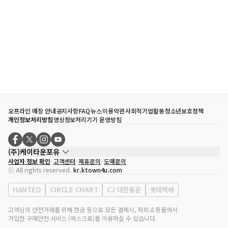
오프라인 매장 안내
공지사항
FAQ
뉴스
이용약관
사회적기업활동
청소년보호정책
개인정보처리방침
영상정보처리기기 운영방침
(주)케이타운포유
사업자 정보 확인
고객센터
제휴문의
도매문의
대표자
송효민
ⓒ All rights reserved.
kr.ktown4u.com
사업자등록번호
120-87-71116
통신판매업 신고번호
제2011-서울강남-02223
HANTEO
CIRCLE CHART
CJ 대한통운
롯데택배
대표전화
02-552-9855
사무실 주소
서울특별시 강남구 영동대로 513, 3층(삼성동, 코엑스)
고객님의 안전거래를 위해 현금 등으로 모든 결제시, 저희 쇼핑몰에서
가입한 구매안전 서비스 (에스크로)를 이용하실 수 있습니다.