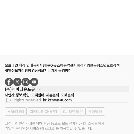
오프라인 매장 안내
공지사항
FAQ
뉴스
이용약관
사회적기업활동
청소년보호정책
개인정보처리방침
영상정보처리기기 운영방침
(주)케이타운포유
사업자 정보 확인
고객센터
제휴문의
도매문의
대표자
송효민
ⓒ All rights reserved.
kr.ktown4u.com
사업자등록번호
120-87-71116
통신판매업 신고번호
제2011-서울강남-02223
HANTEO
CIRCLE CHART
CJ 대한통운
롯데택배
대표전화
02-552-9855
사무실 주소
서울특별시 강남구 영동대로 513, 3층(삼성동, 코엑스)
고객님의 안전거래를 위해 현금 등으로 모든 결제시, 저희 쇼핑몰에서
가입한 구매안전 서비스 (에스크로)를 이용하실 수 있습니다.