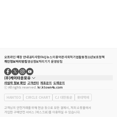
오프라인 매장 안내
공지사항
FAQ
뉴스
이용약관
사회적기업활동
청소년보호정책
개인정보처리방침
영상정보처리기기 운영방침
(주)케이타운포유
사업자 정보 확인
고객센터
제휴문의
도매문의
대표자
송효민
ⓒ All rights reserved.
kr.ktown4u.com
사업자등록번호
120-87-71116
통신판매업 신고번호
제2011-서울강남-02223
HANTEO
CIRCLE CHART
CJ 대한통운
롯데택배
대표전화
02-552-9855
사무실 주소
서울특별시 강남구 영동대로 513, 3층(삼성동, 코엑스)
고객님의 안전거래를 위해 현금 등으로 모든 결제시, 저희 쇼핑몰에서
가입한 구매안전 서비스 (에스크로)를 이용하실 수 있습니다.