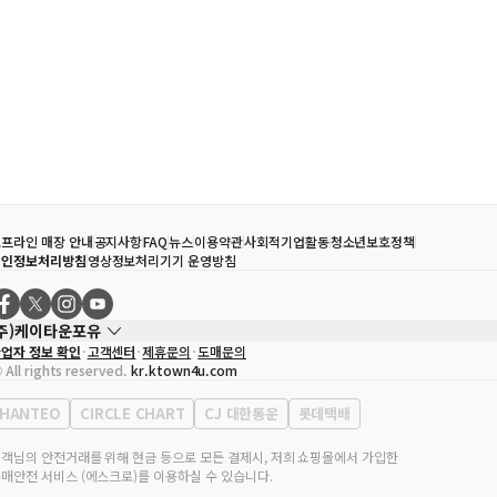
프라인 매장 안내
공지사항
FAQ
뉴스
이용약관
사회적기업활동
청소년보호정책
개인정보처리방침
영상정보처리기기 운영방침
(주)케이타운포유
업자 정보 확인
고객센터
제휴문의
도매문의
대표자
송효민
 All rights reserved.
kr.ktown4u.com
사업자등록번호
120-87-71116
통신판매업 신고번호
제2011-서울강남-02223
HANTEO
CIRCLE CHART
CJ 대한통운
롯데택배
대표전화
02-552-9855
무실 주소
서울특별시 강남구 영동대로 513, 3층(삼성동, 코엑스)
객님의 안전거래를 위해 현금 등으로 모든 결제시, 저희 쇼핑몰에서 가입한
매안전 서비스 (에스크로)를 이용하실 수 있습니다.