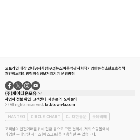
오프라인 매장 안내
공지사항
FAQ
뉴스
이용약관
사회적기업활동
청소년보호정책
개인정보처리방침
영상정보처리기기 운영방침
(주)케이타운포유
사업자 정보 확인
고객센터
제휴문의
도매문의
대표자
송효민
ⓒ All rights reserved.
kr.ktown4u.com
사업자등록번호
120-87-71116
통신판매업 신고번호
제2011-서울강남-02223
HANTEO
CIRCLE CHART
CJ 대한통운
롯데택배
대표전화
02-552-9855
사무실 주소
서울특별시 강남구 영동대로 513, 3층(삼성동, 코엑스)
고객님의 안전거래를 위해 현금 등으로 모든 결제시, 저희 쇼핑몰에서
가입한 구매안전 서비스 (에스크로)를 이용하실 수 있습니다.