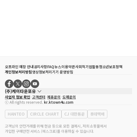
오프라인 매장 안내
공지사항
FAQ
뉴스
이용약관
사회적기업활동
청소년보호정책
개인정보처리방침
영상정보처리기기 운영방침
(주)케이타운포유
사업자 정보 확인
고객센터
제휴문의
도매문의
대표자
송효민
ⓒ All rights reserved.
kr.ktown4u.com
사업자등록번호
120-87-71116
통신판매업 신고번호
제2011-서울강남-02223
HANTEO
CIRCLE CHART
CJ 대한통운
롯데택배
대표전화
02-552-9855
사무실 주소
서울특별시 강남구 영동대로 513, 3층(삼성동, 코엑스)
고객님의 안전거래를 위해 현금 등으로 모든 결제시, 저희 쇼핑몰에서
가입한 구매안전 서비스 (에스크로)를 이용하실 수 있습니다.