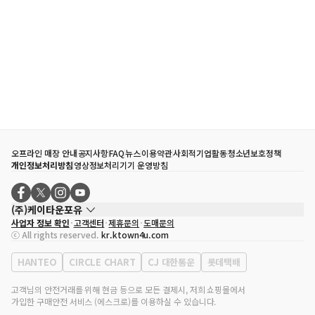
오프라인 매장 안내
공지사항
FAQ
뉴스
이용약관
사회적기업활동
청소년보호정책
개인정보처리방침
영상정보처리기기 운영방침
(주)케이타운포유
사업자 정보 확인
고객센터
제휴문의
도매문의
대표자
송효민
ⓒ All rights reserved.
kr.ktown4u.com
사업자등록번호
120-87-71116
통신판매업 신고번호
제2011-서울강남-02223
HANTEO
CIRCLE CHART
CJ 대한통운
롯데택배
대표전화
02-552-9855
사무실 주소
서울특별시 강남구 영동대로 513, 3층(삼성동, 코엑스)
고객님의 안전거래를 위해 현금 등으로 모든 결제시, 저희 쇼핑몰에서
가입한 구매안전 서비스 (에스크로)를 이용하실 수 있습니다.