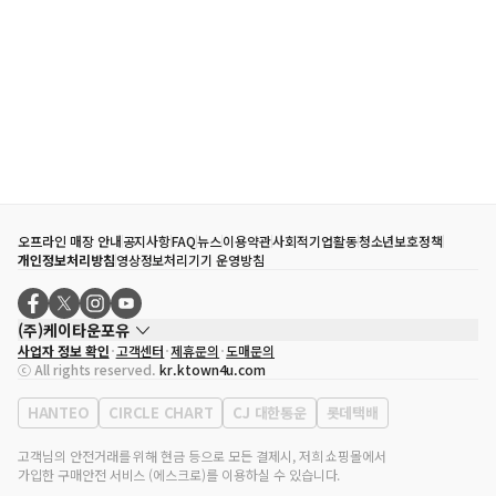
오프라인 매장 안내
공지사항
FAQ
뉴스
이용약관
사회적기업활동
청소년보호정책
개인정보처리방침
영상정보처리기기 운영방침
(주)케이타운포유
사업자 정보 확인
고객센터
제휴문의
도매문의
대표자
송효민
ⓒ All rights reserved.
kr.ktown4u.com
사업자등록번호
120-87-71116
통신판매업 신고번호
제2011-서울강남-02223
HANTEO
CIRCLE CHART
CJ 대한통운
롯데택배
대표전화
02-552-9855
사무실 주소
서울특별시 강남구 영동대로 513, 3층(삼성동, 코엑스)
고객님의 안전거래를 위해 현금 등으로 모든 결제시, 저희 쇼핑몰에서
가입한 구매안전 서비스 (에스크로)를 이용하실 수 있습니다.