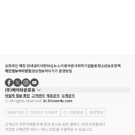
오프라인 매장 안내
공지사항
FAQ
뉴스
이용약관
사회적기업활동
청소년보호정책
개인정보처리방침
영상정보처리기기 운영방침
(주)케이타운포유
사업자 정보 확인
고객센터
제휴문의
도매문의
대표자
송효민
ⓒ All rights reserved.
kr.ktown4u.com
사업자등록번호
120-87-71116
통신판매업 신고번호
제2011-서울강남-02223
HANTEO
CIRCLE CHART
CJ 대한통운
롯데택배
대표전화
02-552-9855
사무실 주소
서울특별시 강남구 영동대로 513, 3층(삼성동, 코엑스)
고객님의 안전거래를 위해 현금 등으로 모든 결제시, 저희 쇼핑몰에서
가입한 구매안전 서비스 (에스크로)를 이용하실 수 있습니다.