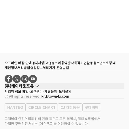
오프라인 매장 안내
공지사항
FAQ
뉴스
이용약관
사회적기업활동
청소년보호정책
개인정보처리방침
영상정보처리기기 운영방침
(주)케이타운포유
사업자 정보 확인
고객센터
제휴문의
도매문의
대표자
송효민
ⓒ All rights reserved.
kr.ktown4u.com
사업자등록번호
120-87-71116
통신판매업 신고번호
제2011-서울강남-02223
HANTEO
CIRCLE CHART
CJ 대한통운
롯데택배
대표전화
02-552-9855
사무실 주소
서울특별시 강남구 영동대로 513, 3층(삼성동, 코엑스)
고객님의 안전거래를 위해 현금 등으로 모든 결제시, 저희 쇼핑몰에서
가입한 구매안전 서비스 (에스크로)를 이용하실 수 있습니다.