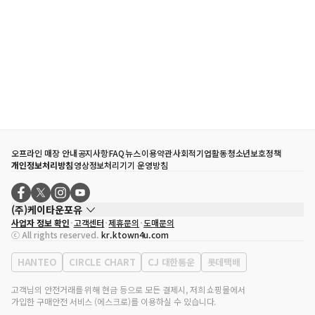
오프라인 매장 안내
공지사항
FAQ
뉴스
이용약관
사회적기업활동
청소년보호정책
개인정보처리방침
영상정보처리기기 운영방침
(주)케이타운포유
사업자 정보 확인
고객센터
제휴문의
도매문의
대표자
송효민
ⓒ All rights reserved.
kr.ktown4u.com
사업자등록번호
120-87-71116
통신판매업 신고번호
제2011-서울강남-02223
HANTEO
CIRCLE CHART
CJ 대한통운
롯데택배
대표전화
02-552-9855
사무실 주소
서울특별시 강남구 영동대로 513, 3층(삼성동, 코엑스)
고객님의 안전거래를 위해 현금 등으로 모든 결제시, 저희 쇼핑몰에서
가입한 구매안전 서비스 (에스크로)를 이용하실 수 있습니다.