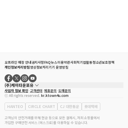
오프라인 매장 안내
공지사항
FAQ
뉴스
이용약관
사회적기업활동
청소년보호정책
개인정보처리방침
영상정보처리기기 운영방침
(주)케이타운포유
사업자 정보 확인
고객센터
제휴문의
도매문의
대표자
송효민
ⓒ All rights reserved.
kr.ktown4u.com
사업자등록번호
120-87-71116
통신판매업 신고번호
제2011-서울강남-02223
HANTEO
CIRCLE CHART
CJ 대한통운
롯데택배
대표전화
02-552-9855
사무실 주소
서울특별시 강남구 영동대로 513, 3층(삼성동, 코엑스)
고객님의 안전거래를 위해 현금 등으로 모든 결제시, 저희 쇼핑몰에서
가입한 구매안전 서비스 (에스크로)를 이용하실 수 있습니다.