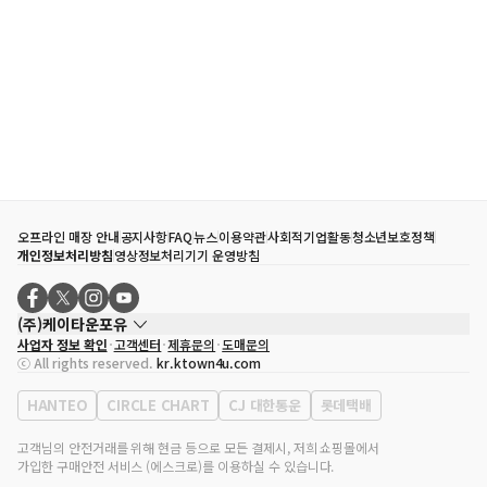
오프라인 매장 안내
공지사항
FAQ
뉴스
이용약관
사회적기업활동
청소년보호정책
개인정보처리방침
영상정보처리기기 운영방침
(주)케이타운포유
사업자 정보 확인
고객센터
제휴문의
도매문의
대표자
송효민
ⓒ All rights reserved.
kr.ktown4u.com
사업자등록번호
120-87-71116
통신판매업 신고번호
제2011-서울강남-02223
HANTEO
CIRCLE CHART
CJ 대한통운
롯데택배
대표전화
02-552-9855
사무실 주소
서울특별시 강남구 영동대로 513, 3층(삼성동, 코엑스)
고객님의 안전거래를 위해 현금 등으로 모든 결제시, 저희 쇼핑몰에서
가입한 구매안전 서비스 (에스크로)를 이용하실 수 있습니다.