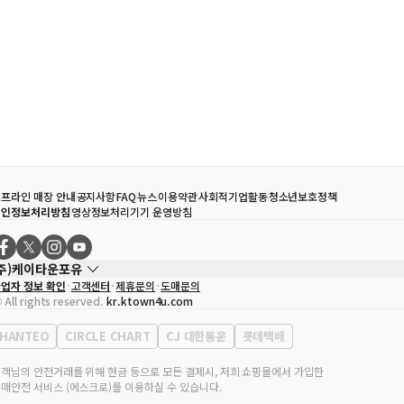
프라인 매장 안내
공지사항
FAQ
뉴스
이용약관
사회적기업활동
청소년보호정책
개인정보처리방침
영상정보처리기기 운영방침
(주)케이타운포유
업자 정보 확인
고객센터
제휴문의
도매문의
대표자
송효민
 All rights reserved.
kr.ktown4u.com
사업자등록번호
120-87-71116
통신판매업 신고번호
제2011-서울강남-02223
HANTEO
CIRCLE CHART
CJ 대한통운
롯데택배
대표전화
02-552-9855
무실 주소
서울특별시 강남구 영동대로 513, 3층(삼성동, 코엑스)
객님의 안전거래를 위해 현금 등으로 모든 결제시, 저희 쇼핑몰에서 가입한
매안전 서비스 (에스크로)를 이용하실 수 있습니다.