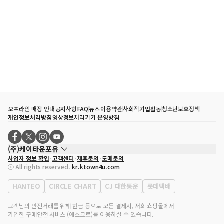
오프라인 매장 안내
공지사항
FAQ
뉴스
이용약관
사회적기업활동
청소년보호정책
개인정보처리방침
영상정보처리기기 운영방침
(주)케이타운포유
사업자 정보 확인
고객센터
제휴문의
도매문의
대표자
송효민
ⓒ All rights reserved.
kr.ktown4u.com
사업자등록번호
120-87-71116
통신판매업 신고번호
제2011-서울강남-02223
HANTEO
CIRCLE CHART
CJ 대한통운
롯데택배
대표전화
02-552-9855
사무실 주소
서울특별시 강남구 영동대로 513, 3층(삼성동, 코엑스)
고객님의 안전거래를 위해 현금 등으로 모든 결제시, 저희 쇼핑몰에서
가입한 구매안전 서비스 (에스크로)를 이용하실 수 있습니다.