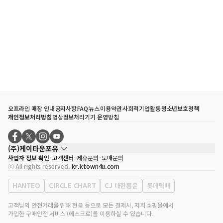
오프라인 매장 안내
공지사항
FAQ
뉴스
이용약관
사회적기업활동
청소년보호정책
개인정보처리방침
영상정보처리기기 운영방침
(주)케이타운포유
사업자 정보 확인
고객센터
제휴문의
도매문의
대표자
송효민
ⓒ All rights reserved.
kr.ktown4u.com
사업자등록번호
120-87-71116
통신판매업 신고번호
제2011-서울강남-02223
HANTEO
CIRCLE CHART
CJ 대한통운
롯데택배
대표전화
02-552-9855
사무실 주소
서울특별시 강남구 영동대로 513, 3층(삼성동, 코엑스)
고객님의 안전거래를 위해 현금 등으로 모든 결제시, 저희 쇼핑몰에서
가입한 구매안전 서비스 (에스크로)를 이용하실 수 있습니다.