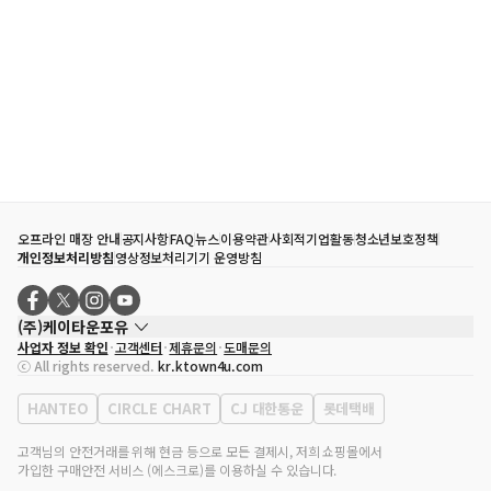
오프라인 매장 안내
공지사항
FAQ
뉴스
이용약관
사회적기업활동
청소년보호정책
개인정보처리방침
영상정보처리기기 운영방침
(주)케이타운포유
사업자 정보 확인
고객센터
제휴문의
도매문의
대표자
송효민
ⓒ All rights reserved.
kr.ktown4u.com
사업자등록번호
120-87-71116
통신판매업 신고번호
제2011-서울강남-02223
HANTEO
CIRCLE CHART
CJ 대한통운
롯데택배
대표전화
02-552-9855
사무실 주소
서울특별시 강남구 영동대로 513, 3층(삼성동, 코엑스)
고객님의 안전거래를 위해 현금 등으로 모든 결제시, 저희 쇼핑몰에서
가입한 구매안전 서비스 (에스크로)를 이용하실 수 있습니다.