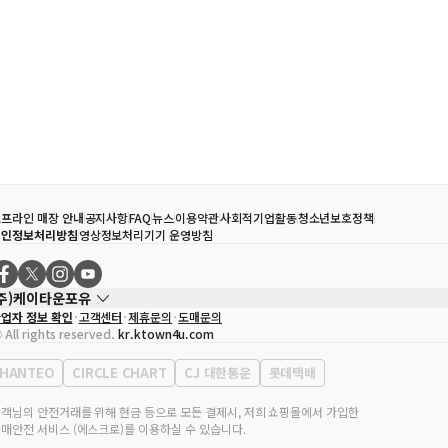
프라인 매장 안내
공지사항
FAQ
뉴스
이용약관
사회적기업활동
청소년보호정책
개인정보처리방침
영상정보처리기기 운영방침
(주)케이타운포유
업자 정보 확인
고객센터
제휴문의
도매문의
대표자
송효민
 All rights reserved.
kr.ktown4u.com
사업자등록번호
120-87-71116
통신판매업 신고번호
제2011-서울강남-02223
HANTEO
CIRCLE CHART
CJ 대한통운
롯데택배
대표전화
02-552-9855
무실 주소
서울특별시 강남구 영동대로 513, 3층(삼성동, 코엑스)
객님의 안전거래를 위해 현금 등으로 모든 결제시, 저희 쇼핑몰에서 가입한
매안전 서비스 (에스크로)를 이용하실 수 있습니다.