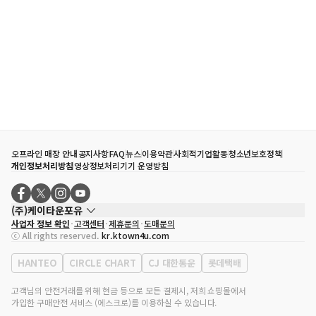
오프라인 매장 안내
공지사항
FAQ
뉴스
이용약관
사회적기업활동
청소년보호정책
개인정보처리방침
영상정보처리기기 운영방침
(주)케이타운포유
사업자 정보 확인
고객센터
제휴문의
도매문의
대표자
송효민
ⓒ All rights reserved.
kr.ktown4u.com
사업자등록번호
120-87-71116
통신판매업 신고번호
제2011-서울강남-02223
HANTEO
CIRCLE CHART
CJ 대한통운
롯데택배
대표전화
02-552-9855
사무실 주소
서울특별시 강남구 영동대로 513, 3층(삼성동, 코엑스)
고객님의 안전거래를 위해 현금 등으로 모든 결제시, 저희 쇼핑몰에서
가입한 구매안전 서비스 (에스크로)를 이용하실 수 있습니다.