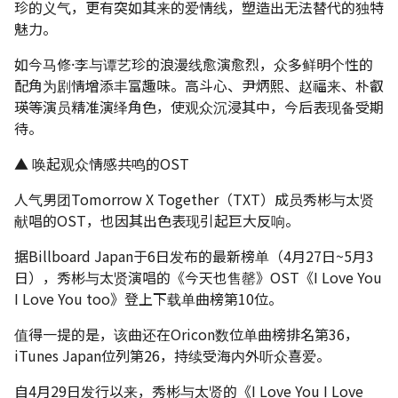
珍的义气，更有突如其来的爱情线，塑造出无法替代的独特
魅力。
如今马修·李与谭艺珍的浪漫线愈演愈烈，众多鲜明个性的
配角为剧情增添丰富趣味。高斗心、尹炳熙、赵福来、朴叡
瑛等演员精准演绎角色，使观众沉浸其中，今后表现备受期
待。
▲ 唤起观众情感共鸣的OST
人气男团Tomorrow X Together（TXT）成员秀彬与太贤
献唱的OST，也因其出色表现引起巨大反响。
据Billboard Japan于6日发布的最新榜单（4月27日~5月3
日），秀彬与太贤演唱的《今天也售罄》OST《I Love You
I Love You too》登上下载单曲榜第10位。
值得一提的是，该曲还在Oricon数位单曲榜排名第36，
iTunes Japan位列第26，持续受海内外听众喜爱。
自4月29日发行以来，秀彬与太贤的《I Love You I Love