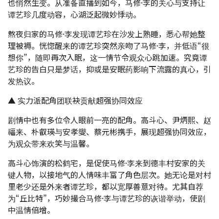
也悄然生变。从准备直播到如今，马修·李的关心与支持让
谭艺珍几度动容，心湖泛起微妙悸动。
熬夜归家的马修·李发现谭艺珍在沙发上熟睡，悉心帮她整
理被褥。恍惚醒来的谭艺珍突然亲吻了马修·李，并低语“很
想你”，随即再次入眠，这一情节令观众心跳加速。究竟谭
艺珍的告白只是梦话，抑或是安眠药影响下流露的真心，引
发热议。
▲ 实力派配角团联袂贡献超强协同效应
剧情中也有多位令人眼前一亮的配角。高斗心、尹炳熙、赵
福来、朴叡瑛与安孝燮、蔡元彬携手，展现超强协同效应，
为观众带来欢笑与温馨。
高斗心饰演的松鹤宅，是促使马修·李来到德丰村安家的关
键人物，以接地气的人情味丰富了角色层次。她无论是对村
里老少还是外来者谭艺珍，都以宽厚善意对待。尤其自荐
为“丘比特”，巧妙撮合马修·李与谭艺珍的诙谐举动，使剧
中温情倍增。