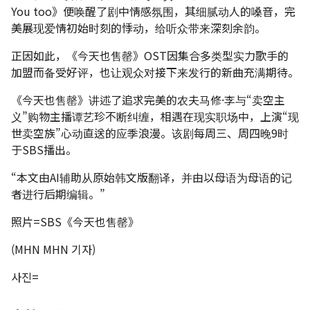
You too》便唤醒了剧中情感氛围，其细腻动人的嗓音，完
美展现爱情初始时刻的悸动，给听众带来深刻余韵。
正因如此，《今天也售罄》OST因集合多类型实力歌手的
加盟而备受好评，也让观众对接下来发行的新曲充满期待。
《今天也售罄》讲述了追求完美的农夫马修·李与“卖空主
义”购物主播谭艺珍不断纠缠，相遇在现实职场中，上演“现
世卖空族”心动直送的应季浪漫。该剧每周三、周四晚9时
于SBS播出。
“本文由AI辅助从原始韩文版翻译，并由以母语为母语的记
者进行后期编辑。”
照片=SBS《今天也售罄》
(MHN MHN 기자)
사진=