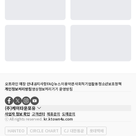
오프라인 매장 안내
공지사항
FAQ
뉴스
이용약관
사회적기업활동
청소년보호정책
개인정보처리방침
영상정보처리기기 운영방침
(주)케이타운포유
사업자 정보 확인
고객센터
제휴문의
도매문의
대표자
송효민
ⓒ All rights reserved.
kr.ktown4u.com
사업자등록번호
120-87-71116
통신판매업 신고번호
제2011-서울강남-02223
HANTEO
CIRCLE CHART
CJ 대한통운
롯데택배
대표전화
02-552-9855