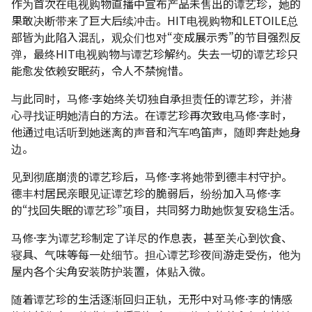
作为首次在电视购物直播中宣布产品未售出的谭艺珍，她的
果敢决断带来了巨大后续冲击。HIT电视购物和LETOILE总
部皆为此陷入混乱，观众们也对“变成展示秀”的节目强烈反
弹，最终HIT电视购物与谭艺珍解约。失去一切的谭艺珍只
能愈发依赖安眠药，令人不禁惋惜。
与此同时，马修·李始终关切独自承担责任的谭艺珍，并潜
心寻找证明她清白的方法。在谭艺珍再次致电马修·李时，
他通过电话听到她迷离的声音和汽车鸣笛声，随即奔赴她身
边。
见到彻底崩溃的谭艺珍后，马修·李将她带到德丰村守护。
德丰村居民亲眼见证谭艺珍的脆弱后，纷纷加入马修·李
的“找回失眠的谭艺珍”项目，共同努力助她恢复安稳生活。
马修·李为谭艺珍制定了详尽的作息表，甚至关心到饮食、
寝具、气味等每一处细节。担心谭艺珍夜间游走受伤，他为
屋内各个尖角安装防护装置，体贴入微。
随着谭艺珍的生活逐渐回归正轨，无形中对马修·李的情感