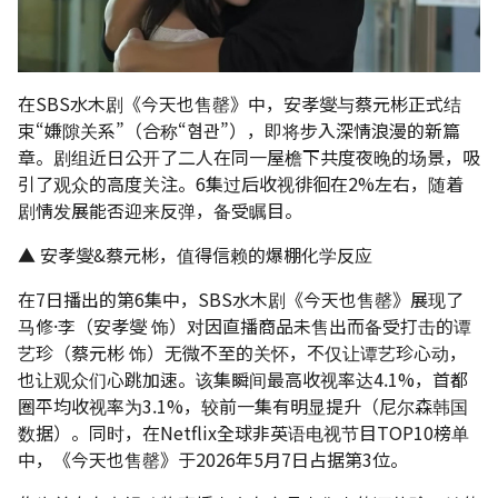
在SBS水木剧《今天也售罄》中，安孝燮与蔡元彬正式结
束“嫌隙关系”（合称“혐관”），即将步入深情浪漫的新篇
章。剧组近日公开了二人在同一屋檐下共度夜晚的场景，吸
引了观众的高度关注。6集过后收视徘徊在2%左右，随着
剧情发展能否迎来反弹，备受瞩目。
▲ 安孝燮&蔡元彬，值得信赖的爆棚化学反应
在7日播出的第6集中，SBS水木剧《今天也售罄》展现了
马修·李（安孝燮 饰）对因直播商品未售出而备受打击的谭
艺珍（蔡元彬 饰）无微不至的关怀，不仅让谭艺珍心动，
也让观众们心跳加速。该集瞬间最高收视率达4.1%，首都
圈平均收视率为3.1%，较前一集有明显提升（尼尔森韩国
数据）。同时，在Netflix全球非英语电视节目TOP10榜单
中，《今天也售罄》于2026年5月7日占据第3位。