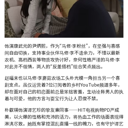
饰演康武元的尹炳熙，作为“马修·李粉丝”，在坚强与喜感
间自由切换，支持事业伙伴马修·李不遗余力，不惜以最新
农机、高档西装等物质攻势讨好，奈何性格严谨的马修·李
对此并不领情，两人的“反差搭档”组合笑点频出。
赵福来也以马修·李蘑菇农场工头朴光模一角担当另一个喜
剧支点。虽仅运营着7位订阅者的乡村YouTube频道多年，
却在面对自己的初恋面前总是笨拙害羞，生动诠释男人的执
着与可爱，他的方言与耍宝行为让人忍俊不禁。
朴叡瑛饰演谭艺珍的挚友兼同事——HIT电视购物PD严成
美，以火爆的性格和充沛的活力，将热血工作的场面表现得
淋漓尽致。她既有掌控混乱直播一线的魄力，也有守护谭艺