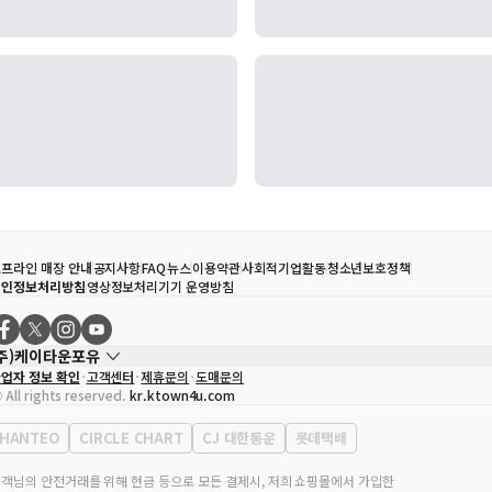
프라인 매장 안내
공지사항
FAQ
뉴스
이용약관
사회적기업활동
청소년보호정책
개인정보처리방침
영상정보처리기기 운영방침
(주)케이타운포유
업자 정보 확인
고객센터
제휴문의
도매문의
대표자
송효민
 All rights reserved.
kr.ktown4u.com
사업자등록번호
120-87-71116
통신판매업 신고번호
제2011-서울강남-02223
HANTEO
CIRCLE CHART
CJ 대한통운
롯데택배
대표전화
02-552-9855
무실 주소
서울특별시 강남구 영동대로 513, 3층(삼성동, 코엑스)
객님의 안전거래를 위해 현금 등으로 모든 결제시, 저희 쇼핑몰에서 가입한