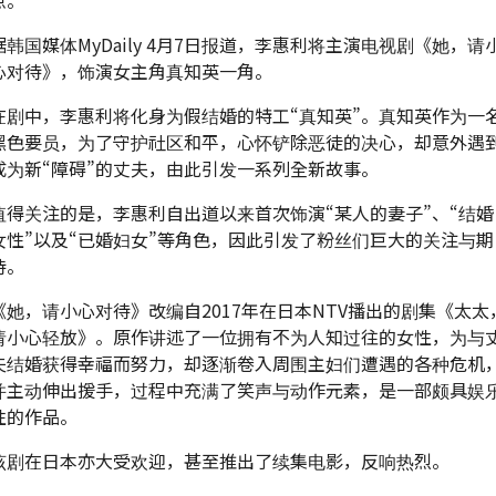
点。
据韩国媒体MyDaily 4月7日报道，李惠利将主演电视剧《她，请
心对待》，饰演女主角真知英一角。
在剧中，李惠利将化身为假结婚的特工“真知英”。真知英作为一
黑色要员，为了守护社区和平，心怀铲除恶徒的决心，却意外遇
成为新“障碍”的丈夫，由此引发一系列全新故事。
值得关注的是，李惠利自出道以来首次饰演“某人的妻子”、“结婚
女性”以及“已婚妇女”等角色，因此引发了粉丝们巨大的关注与期
待。
《她，请小心对待》改编自2017年在日本NTV播出的剧集《太太
请小心轻放》。原作讲述了一位拥有不为人知过往的女性，为与
夫结婚获得幸福而努力，却逐渐卷入周围主妇们遭遇的各种危机
并主动伸出援手，过程中充满了笑声与动作元素，是一部颇具娱
性的作品。
该剧在日本亦大受欢迎，甚至推出了续集电影，反响热烈。