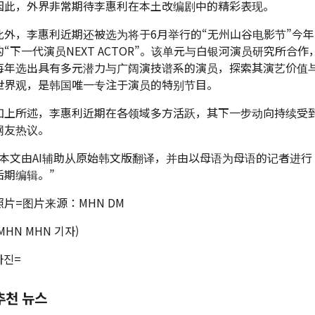
因此，外界非常期待李惠利在本土改编剧中的精彩表现。
此外，李惠利近期还被选为将于6月举行的“无州山谷电影节”今年
的“下一代演员NEXT ACTOR”。该单元与白银河演员研究所合作
每年选出具有多元潜力与广阔演技谱系的演员，探索其演艺价值
世界观，是韩国唯一专注于演员的特别节目。
如上所述，李惠利近期在各领域多方活跃，其下一步动向持续受
网友热议。
“本文由AI辅助从原始韩文版翻译，并由以母语为母语的记者进行
后期编辑。”
照片=图片来源：MHN DM
(MHN MHN 기자)
사진=
추천 뉴스