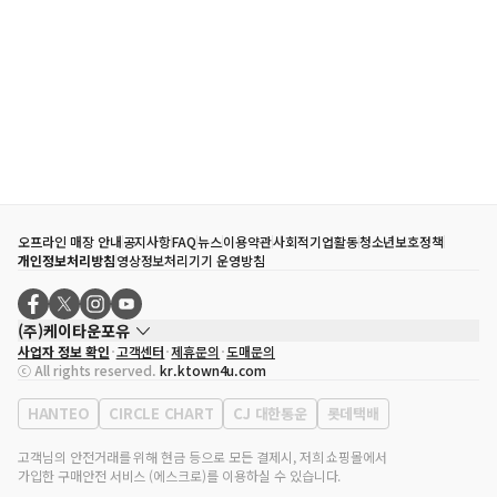
오프라인 매장 안내
공지사항
FAQ
뉴스
이용약관
사회적기업활동
청소년보호정책
개인정보처리방침
영상정보처리기기 운영방침
(주)케이타운포유
사업자 정보 확인
고객센터
제휴문의
도매문의
대표자
송효민
ⓒ All rights reserved.
kr.ktown4u.com
사업자등록번호
120-87-71116
통신판매업 신고번호
제2011-서울강남-02223
HANTEO
CIRCLE CHART
CJ 대한통운
롯데택배
대표전화
02-552-9855
사무실 주소
서울특별시 강남구 영동대로 513, 3층(삼성동, 코엑스)
고객님의 안전거래를 위해 현금 등으로 모든 결제시, 저희 쇼핑몰에서
가입한 구매안전 서비스 (에스크로)를 이용하실 수 있습니다.