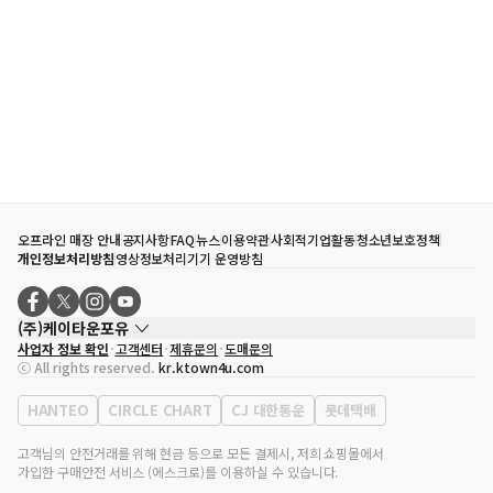
오프라인 매장 안내
공지사항
FAQ
뉴스
이용약관
사회적기업활동
청소년보호정책
개인정보처리방침
영상정보처리기기 운영방침
(주)케이타운포유
사업자 정보 확인
고객센터
제휴문의
도매문의
대표자
송효민
ⓒ All rights reserved.
kr.ktown4u.com
사업자등록번호
120-87-71116
통신판매업 신고번호
제2011-서울강남-02223
HANTEO
CIRCLE CHART
CJ 대한통운
롯데택배
대표전화
02-552-9855
사무실 주소
서울특별시 강남구 영동대로 513, 3층(삼성동, 코엑스)
고객님의 안전거래를 위해 현금 등으로 모든 결제시, 저희 쇼핑몰에서
가입한 구매안전 서비스 (에스크로)를 이용하실 수 있습니다.