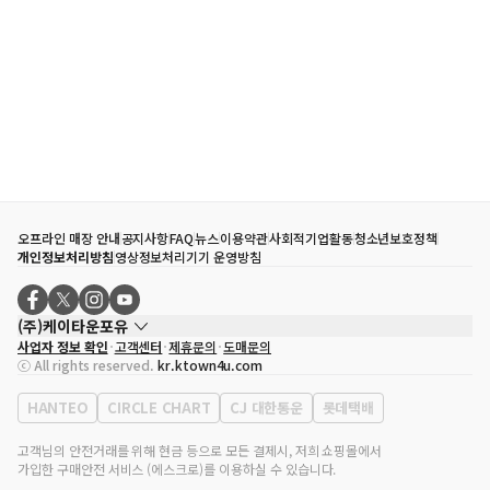
오프라인 매장 안내
공지사항
FAQ
뉴스
이용약관
사회적기업활동
청소년보호정책
개인정보처리방침
영상정보처리기기 운영방침
(주)케이타운포유
사업자 정보 확인
고객센터
제휴문의
도매문의
대표자
송효민
ⓒ All rights reserved.
kr.ktown4u.com
사업자등록번호
120-87-71116
통신판매업 신고번호
제2011-서울강남-02223
HANTEO
CIRCLE CHART
CJ 대한통운
롯데택배
대표전화
02-552-9855
사무실 주소
서울특별시 강남구 영동대로 513, 3층(삼성동, 코엑스)
고객님의 안전거래를 위해 현금 등으로 모든 결제시, 저희 쇼핑몰에서
가입한 구매안전 서비스 (에스크로)를 이용하실 수 있습니다.