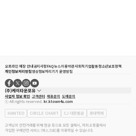
오프라인 매장 안내
공지사항
FAQ
뉴스
이용약관
사회적기업활동
청소년보호정책
개인정보처리방침
영상정보처리기기 운영방침
(주)케이타운포유
사업자 정보 확인
고객센터
제휴문의
도매문의
대표자
송효민
ⓒ All rights reserved.
kr.ktown4u.com
사업자등록번호
120-87-71116
통신판매업 신고번호
제2011-서울강남-02223
HANTEO
CIRCLE CHART
CJ 대한통운
롯데택배
대표전화
02-552-9855
사무실 주소
서울특별시 강남구 영동대로 513, 3층(삼성동, 코엑스)
고객님의 안전거래를 위해 현금 등으로 모든 결제시, 저희 쇼핑몰에서
가입한 구매안전 서비스 (에스크로)를 이용하실 수 있습니다.