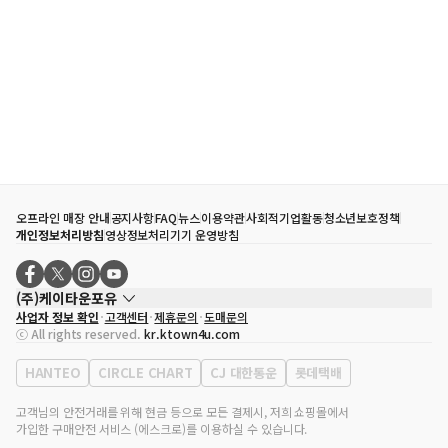
오프라인 매장 안내
공지사항
FAQ
뉴스
이용약관
사회적기업활동
청소년보호정책
개인정보처리방침
영상정보처리기기 운영방침
(주)케이타운포유
사업자 정보 확인
고객센터
제휴문의
도매문의
대표자
송효민
ⓒ All rights reserved.
kr.ktown4u.com
사업자등록번호
120-87-71116
통신판매업 신고번호
제2011-서울강남-02223
HANTEO
CIRCLE CHART
CJ 대한통운
롯데택배
대표전화
02-552-9855
사무실 주소
서울특별시 강남구 영동대로 513, 3층(삼성동, 코엑스)
고객님의 안전거래를 위해 현금 등으로 모든 결제시, 저희 쇼핑몰에서
가입한 구매안전 서비스 (에스크로)를 이용하실 수 있습니다.