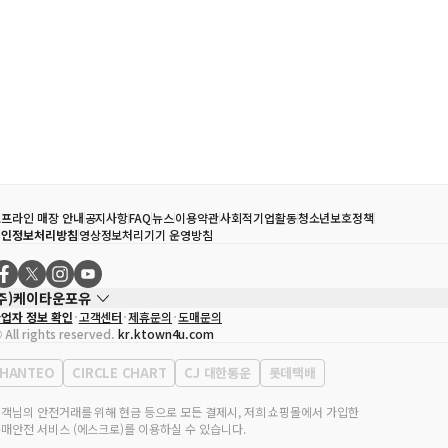
프라인 매장 안내
공지사항
FAQ
뉴스
이용약관
사회적기업활동
청소년보호정책
개인정보처리방침
영상정보처리기기 운영방침
(주)케이타운포유
업자 정보 확인
고객센터
제휴문의
도매문의
대표자
송효민
 All rights reserved.
kr.ktown4u.com
사업자등록번호
120-87-71116
통신판매업 신고번호
제2011-서울강남-02223
HANTEO
CIRCLE CHART
CJ 대한통운
롯데택배
대표전화
02-552-9855
무실 주소
서울특별시 강남구 영동대로 513, 3층(삼성동, 코엑스)
객님의 안전거래를 위해 현금 등으로 모든 결제시, 저희 쇼핑몰에서 가입한
매안전 서비스 (에스크로)를 이용하실 수 있습니다.