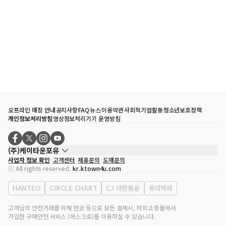
오프라인 매장 안내
공지사항
FAQ
뉴스
이용약관
사회적기업활동
청소년보호정책
개인정보처리방침
영상정보처리기기 운영방침
(주)케이타운포유
사업자 정보 확인
고객센터
제휴문의
도매문의
대표자
송효민
ⓒ All rights reserved.
kr.ktown4u.com
사업자등록번호
120-87-71116
통신판매업 신고번호
제2011-서울강남-02223
HANTEO
CIRCLE CHART
CJ 대한통운
롯데택배
대표전화
02-552-9855
사무실 주소
서울특별시 강남구 영동대로 513, 3층(삼성동, 코엑스)
고객님의 안전거래를 위해 현금 등으로 모든 결제시, 저희 쇼핑몰에서
가입한 구매안전 서비스 (에스크로)를 이용하실 수 있습니다.