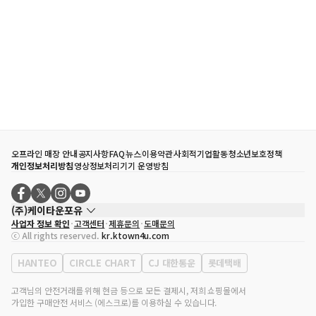
오프라인 매장 안내
공지사항
FAQ
뉴스
이용약관
사회적기업활동
청소년보호정책
개인정보처리방침
영상정보처리기기 운영방침
(주)케이타운포유
사업자 정보 확인
고객센터
제휴문의
도매문의
대표자
송효민
ⓒ All rights reserved.
kr.ktown4u.com
사업자등록번호
120-87-71116
통신판매업 신고번호
제2011-서울강남-02223
HANTEO
CIRCLE CHART
CJ 대한통운
롯데택배
대표전화
02-552-9855
사무실 주소
서울특별시 강남구 영동대로 513, 3층(삼성동, 코엑스)
고객님의 안전거래를 위해 현금 등으로 모든 결제시, 저희 쇼핑몰에서
가입한 구매안전 서비스 (에스크로)를 이용하실 수 있습니다.