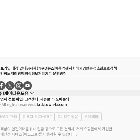
프라인 매장 안내
공지사항
FAQ
뉴스
이용약관
사회적기업활동
청소년보호정책
개인정보처리방침
영상정보처리기기 운영방침
(주)케이타운포유
업자 정보 확인
고객센터
제휴문의
도매문의
대표자
송효민
 All rights reserved.
kr.ktown4u.com
사업자등록번호
120-87-71116
통신판매업 신고번호
제2011-서울강남-02223
HANTEO
CIRCLE CHART
CJ 대한통운
롯데택배
대표전화
02-552-9855
무실 주소
서울특별시 강남구 영동대로 513, 3층(삼성동, 코엑스)
객님의 안전거래를 위해 현금 등으로 모든 결제시, 저희 쇼핑몰에서 가입한
매안전 서비스 (에스크로)를 이용하실 수 있습니다.