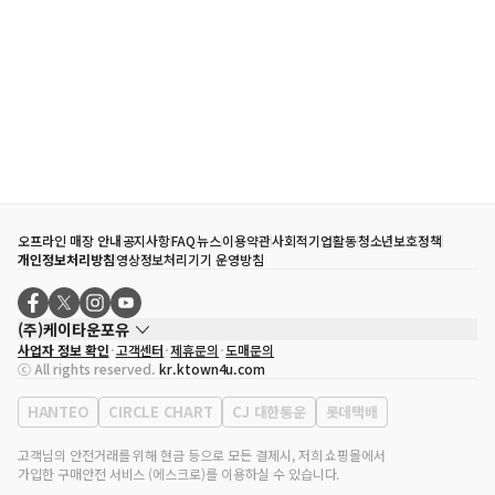
오프라인 매장 안내
공지사항
FAQ
뉴스
이용약관
사회적기업활동
청소년보호정책
개인정보처리방침
영상정보처리기기 운영방침
(주)케이타운포유
사업자 정보 확인
고객센터
제휴문의
도매문의
대표자
송효민
ⓒ All rights reserved.
kr.ktown4u.com
사업자등록번호
120-87-71116
통신판매업 신고번호
제2011-서울강남-02223
HANTEO
CIRCLE CHART
CJ 대한통운
롯데택배
대표전화
02-552-9855
사무실 주소
서울특별시 강남구 영동대로 513, 3층(삼성동, 코엑스)
고객님의 안전거래를 위해 현금 등으로 모든 결제시, 저희 쇼핑몰에서
가입한 구매안전 서비스 (에스크로)를 이용하실 수 있습니다.