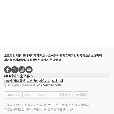
오프라인 매장 안내
공지사항
FAQ
뉴스
이용약관
사회적기업활동
청소년보호정책
개인정보처리방침
영상정보처리기기 운영방침
(주)케이타운포유
사업자 정보 확인
고객센터
제휴문의
도매문의
대표자
송효민
ⓒ All rights reserved.
kr.ktown4u.com
사업자등록번호
120-87-71116
통신판매업 신고번호
제2011-서울강남-02223
HANTEO
CIRCLE CHART
CJ 대한통운
롯데택배
대표전화
02-552-9855
사무실 주소
서울특별시 강남구 영동대로 513, 3층(삼성동, 코엑스)
고객님의 안전거래를 위해 현금 등으로 모든 결제시, 저희 쇼핑몰에서
가입한 구매안전 서비스 (에스크로)를 이용하실 수 있습니다.