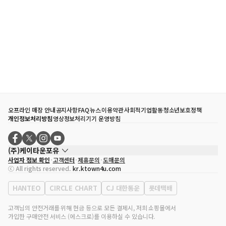
오프라인 매장 안내
공지사항
FAQ
뉴스
이용약관
사회적기업활동
청소년보호정책
개인정보처리방침
영상정보처리기기 운영방침
(주)케이타운포유
사업자 정보 확인
고객센터
제휴문의
도매문의
대표자
송효민
ⓒ All rights reserved.
kr.ktown4u.com
사업자등록번호
120-87-71116
통신판매업 신고번호
제2011-서울강남-02223
HANTEO
CIRCLE CHART
CJ 대한통운
롯데택배
대표전화
02-552-9855
사무실 주소
서울특별시 강남구 영동대로 513, 3층(삼성동, 코엑스)
고객님의 안전거래를 위해 현금 등으로 모든 결제시, 저희 쇼핑몰에서
가입한 구매안전 서비스 (에스크로)를 이용하실 수 있습니다.