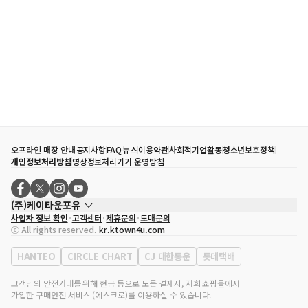
오프라인 매장 안내
공지사항
FAQ
뉴스
이용약관
사회적기업활동
청소년보호정책
개인정보처리방침
영상정보처리기기 운영방침
(주)케이타운포유
사업자 정보 확인
고객센터
제휴문의
도매문의
대표자
송효민
ⓒ All rights reserved.
kr.ktown4u.com
사업자등록번호
120-87-71116
통신판매업 신고번호
제2011-서울강남-02223
HANTEO
CIRCLE CHART
CJ 대한통운
롯데택배
대표전화
02-552-9855
사무실 주소
서울특별시 강남구 영동대로 513, 3층(삼성동, 코엑스)
고객님의 안전거래를 위해 현금 등으로 모든 결제시, 저희 쇼핑몰에서
가입한 구매안전 서비스 (에스크로)를 이용하실 수 있습니다.