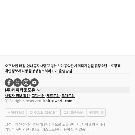
오프라인 매장 안내
공지사항
FAQ
뉴스
이용약관
사회적기업활동
청소년보호정책
개인정보처리방침
영상정보처리기기 운영방침
(주)케이타운포유
사업자 정보 확인
고객센터
제휴문의
도매문의
대표자
송효민
ⓒ All rights reserved.
kr.ktown4u.com
사업자등록번호
120-87-71116
통신판매업 신고번호
제2011-서울강남-02223
HANTEO
CIRCLE CHART
CJ 대한통운
롯데택배
대표전화
02-552-9855
사무실 주소
서울특별시 강남구 영동대로 513, 3층(삼성동, 코엑스)
고객님의 안전거래를 위해 현금 등으로 모든 결제시, 저희 쇼핑몰에서
가입한 구매안전 서비스 (에스크로)를 이용하실 수 있습니다.