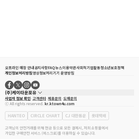
오프라인 매장 안내
공지사항
FAQ
뉴스
이용약관
사회적기업활동
청소년보호정책
개인정보처리방침
영상정보처리기기 운영방침
(주)케이타운포유
사업자 정보 확인
고객센터
제휴문의
도매문의
대표자
송효민
ⓒ All rights reserved.
kr.ktown4u.com
사업자등록번호
120-87-71116
통신판매업 신고번호
제2011-서울강남-02223
HANTEO
CIRCLE CHART
CJ 대한통운
롯데택배
대표전화
02-552-9855
사무실 주소
서울특별시 강남구 영동대로 513, 3층(삼성동, 코엑스)
고객님의 안전거래를 위해 현금 등으로 모든 결제시, 저희 쇼핑몰에서
가입한 구매안전 서비스 (에스크로)를 이용하실 수 있습니다.