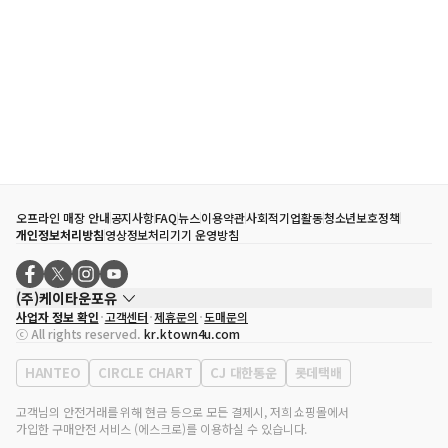
오프라인 매장 안내
공지사항
FAQ
뉴스
이용약관
사회적기업활동
청소년보호정책
개인정보처리방침
영상정보처리기기 운영방침
(주)케이타운포유
사업자 정보 확인
고객센터
제휴문의
도매문의
대표자
송효민
ⓒ All rights reserved.
kr.ktown4u.com
사업자등록번호
120-87-71116
통신판매업 신고번호
제2011-서울강남-02223
HANTEO
CIRCLE CHART
CJ 대한통운
롯데택배
대표전화
02-552-9855
사무실 주소
서울특별시 강남구 영동대로 513, 3층(삼성동, 코엑스)
고객님의 안전거래를 위해 현금 등으로 모든 결제시, 저희 쇼핑몰에서
가입한 구매안전 서비스 (에스크로)를 이용하실 수 있습니다.