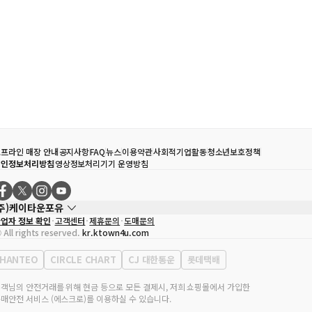
프라인 매장 안내
공지사항
FAQ
뉴스
이용약관
사회적기업활동
청소년보호정책
개인정보처리방침
영상정보처리기기 운영방침
(주)케이타운포유
업자 정보 확인
고객센터
제휴문의
도매문의
대표자
송효민
 All rights reserved.
kr.ktown4u.com
사업자등록번호
120-87-71116
통신판매업 신고번호
제2011-서울강남-02223
HANTEO
CIRCLE CHART
CJ 대한통운
롯데택배
대표전화
02-552-9855
무실 주소
서울특별시 강남구 영동대로 513, 3층(삼성동, 코엑스)
객님의 안전거래를 위해 현금 등으로 모든 결제시, 저희 쇼핑몰에서 가입한
매안전 서비스 (에스크로)를 이용하실 수 있습니다.