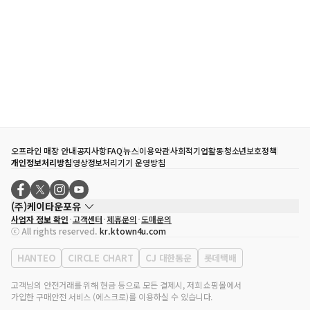
오프라인 매장 안내
공지사항
FAQ
뉴스
이용약관
사회적기업활동
청소년보호정책
개인정보처리방침
영상정보처리기기 운영방침
(주)케이타운포유
사업자 정보 확인
고객센터
제휴문의
도매문의
대표자
송효민
ⓒ All rights reserved.
kr.ktown4u.com
사업자등록번호
120-87-71116
통신판매업 신고번호
제2011-서울강남-02223
HANTEO
CIRCLE CHART
CJ 대한통운
롯데택배
대표전화
02-552-9855
사무실 주소
서울특별시 강남구 영동대로 513, 3층(삼성동, 코엑스)
고객님의 안전거래를 위해 현금 등으로 모든 결제시, 저희 쇼핑몰에서
가입한 구매안전 서비스 (에스크로)를 이용하실 수 있습니다.