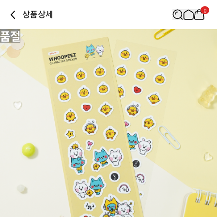
0
상품상세
품절