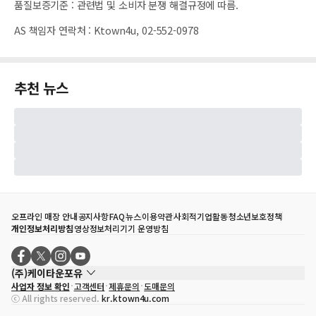
품질보증기준
:
관련법 및 소비자 분쟁 해결규정에 따름.
AS 책임자 연락처
:
Ktown4u, 02-552-0978
추천 뉴스
오프라인 매장 안내
공지사항
FAQ
뉴스
이용약관
사회적기업활동
청소년보호정책
개인정보처리방침
영상정보처리기기 운영방침
(주)케이타운포유
사업자 정보 확인
고객센터
제휴문의
도매문의
대표자
송효민
ⓒ All rights reserved.
kr.ktown4u.com
사업자등록번호
120-87-71116