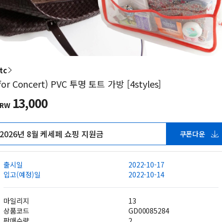
tc
for Concert) PVC 투명 토트 가방 [4styles]
13,000
KRW
2026년 8월 케세페 쇼핑 지원금
쿠폰다운
출시일
2022-10-17
입고(예정)일
2022-10-14
마일리지
13
상품코드
GD00085284
판매수량
2