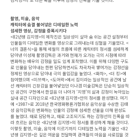
김지영>의 또 다른 축을 이루며 감정의 진폭을 키울 것이다.
촬영, 미술, 음악
캐릭터에 숨결 불어넣은 디테일한 노력
섬세한 영상, 감정을 증폭시키다
<82년생 김지영>의 제작진은 일상성이 살아 숨 쉬는 공간 설정부터
인물들의 디테일한 변화를 영상으로 그려내는데 심혈을 기울였다. <
너의 결혼식>을 통해 세월의 흐름에 따른 캐릭터의 정서를 섬세하게
담아낸 이성재 촬영감독은 과거와 현재가 오가는 극의 시점에 따라
변화하는 배우의 감정을 밀도 있게 포착했다. 이를 위해 다양한 구도
로 인물을 담아내는 한편 담담하면서도 차곡차곡 쌓여가는 감정선을
정제된 영상으로 담아내 극의 몰입감을 높였다. <화차>, <더 킹>에
참여했으며 <미쓰백>, <도어락>에서 집이라는 일상적인 공간에 날
선 캐릭터의 긴장감을 불어넣었던 이나겸 미술감독은 단순히 일상적
인 공간의 구현에서 한걸음 더 나아가 ‘지영’의 삶과 감정이 녹아있는
실내 공간 디자인으로 <82년생 김지영>만의 정서를 완성했다. 여기
에 <1987>로 2018년 한국영화평론가협회상 음악상을 수상한 김태
성 음악감독은 변화하는 인물의 감정에 섬세한 선율을 더해 완성도
를 높였다. 때로 담담하고, 때로 고조되기도 하는 감정선의 진폭을 따
라 흐르는 음악은 <82년생 김지영>의 정서를 풍성하게 채울 것이다.
이렇듯 촬영, 미술, 음악에 이르기까지 디테일한 노력을 기울인 <82
년생 김지영>은 깊은 여운을 전달하며 관객들의 마음을 사로잡을 것