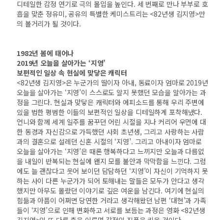
디테일한 감정 연기로 극의 몰입을 높인다. 세 번째로 만나 부부로 호
흡을 맞춘 정유미, 공유의 특별한 케미스트리는 <82년생 김지영>만
의 볼거리가 될 것이다.
1982
년 봄에 태어나
2019년 오늘을 살아가는 ‘지영’
보편적인 일상 속 현실에 맞닿은 캐릭터
<82년생 김지영>은 누군가의 딸이자 아내, 동료이자 엄마로 2019년
오늘을 살아가는 ‘지영’이 스스로도 알지 못했던 모습을 알아가는 과
정을 그린다. 현실과 맞닿은 캐릭터와 에피소드를 통해 우리 주변에
있을 법한 평범한 이들의 보편적인 일상을 디테일하게 포착해냈다.
언니와 함께 세계 일주를 꿈꾸던 어린 시절을 지나 커리어 우먼에 대
한 동경과 자신감으로 가득했던 사회 초년생, 그리고 사랑하는 사람
과의 결혼으로 설레던 신혼 시절의 ‘지영’. 그리고 아내이자 엄마로
오늘을 살아가는 ‘지영’은 때론 행복하다고 느끼지만 오늘과 다름없
을 내일이 반복되는 현실에 왠지 모를 불안과 막막함을 느낀다. 그럼
에도 늘 괜찮다고 웃어 보이던 담담하던 ‘지영’이 자신이 기억하지 못
하는 사이 다른 누군가가 되어 토해내는 말들은 모두가 안다고 생각
했지만 아무도 몰랐던 이야기로 깊은 여운을 남긴다. 여기에 현실의
힘듦과 아픔이 어쩌면 당연한 거라고 생각해왔던 남편 ‘대현’과 가족
들이 ‘지영’으로 인해 변화하고 서로를 보듬는 과정은 영화 <82년생