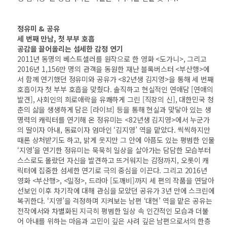
정유미 & 공유
세 번째 만남, 첫 부부 호흡
공감을 끌어올리는 섬세한 감정 연기
2011년 동명의 베스트셀러를 원작으로 한 영화 <도가니>, 그리고
2016년 1,156만 명의 관객을 동원한 재난 블록버스터 <부산행>에
서 함께 연기했던 정유미와 공유가 <82년생 김지영>을 통해 세 번째
호흡이자 첫 부부 호흡을 맞췄다. 솔직하고 현실적인 연애담 [연애의
발견], 사회인의 희로애락을 유쾌하게 그린 [직장의 신], 대한민국 청
춘의 삶을 생생하게 담은 [라이브] 등을 통해 현실과 맞닿아 있는 생
명력의 캐릭터를 연기해 온 정유미는 <82년생 김지영>에서 누군가
의 딸이자 아내, 동료이자 엄마인 ‘김지영’ 역을 맡았다. 씩씩하지만
때론 상처받기도 하고, 밝게 웃지만 그 안에 아픔도 있는 평범한 인물
‘지영’을 연기한 정유미는 묵묵히 일상을 살아가는 담담한 모습부터
스스로도 몰랐던 자신을 발견하고 뜨거워지는 감정까지, 오롯이 캐
릭터에 집중한 섬세한 연기로 극의 중심을 이끈다. 그리고 2016년
영화 <부산행>, <밀정>, 드라마 [도깨비]까지 세 편의 작품을 연달아
선보인 이후 차기작에 대해 관심을 모았던 공유가 3년 만에 스크린에
복귀한다. ‘지영’을 걱정하며 지켜보는 남편 ‘대현’ 역을 맡은 공유는
전작에서와 차별화된 지극히 평범한 일상 속 인간적인 모습과 더불
어 아내를 위하는 마음과 고민이 깊은 사려 깊은 남편으로서의 한층