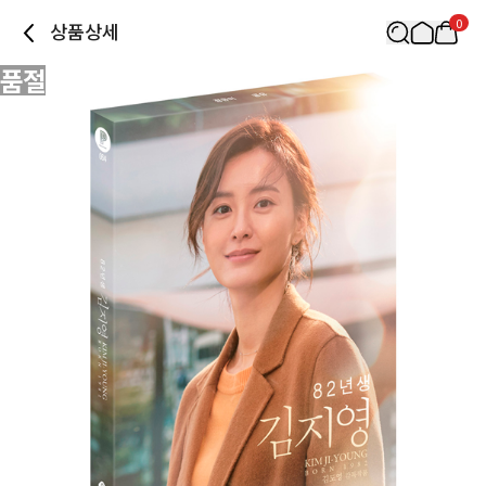
0
상품상세
품절