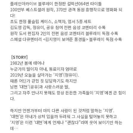
플레인아카이브 블루레이 한정판 컬렉션064번 타이틀
100만부 베스트셀러 원작, 370만 관객 동원 흥행작으로 영화화 되
다!
초도 한정 풀슬립 케이스, 소책자, 엽서 5종 세트
김도영 감독, 정유미, 공유 참여 전편 음성 코멘터리 수록
원작 도서 편집자 2인의 전편 음성 코멘터리 블루레이 독점 수록
스페셜 다큐멘터리 <김지영이 보여준 풍경들> 블루레이 독점 수록
[STORY]
1982년 봄에 태어나
누군가의 딸이자 아내, 동료이자 엄마로
2019년 오늘을 살아가는 ‘지영’(정유미).
때론 어딘가 갇힌 듯 답답하기도 하지만
남편 ‘대현’(공유)과 사랑스러운 딸,
그리고 자주 만나지 못해도 항상 든든한 가족들이 ‘지영’에겐 큰 힘이
다.
하지만 언젠가부터 마치 다른 사람이 된 것처럼 말하는 ‘지영’.
‘대현’은 아내가 상처 입을까 두려워 그 사실을 털어놓지 못하고
‘지영’은 이런 ‘대현’에게 언제나 “괜찮다”라며 웃어 보이기만 하는
데…