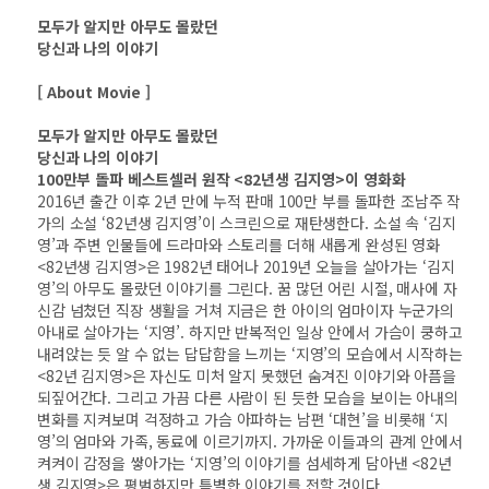
모두가 알지만 아무도 몰랐던
당신과 나의 이야기
[ About Movie ]
모두가 알지만 아무도 몰랐던
당신과 나의 이야기
100만부 돌파 베스트셀러 원작 <82년생 김지영>이 영화화
2016년 출간 이후 2년 만에 누적 판매 100만 부를 돌파한 조남주 작
가의 소설 ‘82년생 김지영’이 스크린으로 재탄생한다. 소설 속 ‘김지
영’과 주변 인물들에 드라마와 스토리를 더해 새롭게 완성된 영화
<82년생 김지영>은 1982년 태어나 2019년 오늘을 살아가는 ‘김지
영’의 아무도 몰랐던 이야기를 그린다. 꿈 많던 어린 시절, 매사에 자
신감 넘쳤던 직장 생활을 거쳐 지금은 한 아이의 엄마이자 누군가의
아내로 살아가는 ‘지영’. 하지만 반복적인 일상 안에서 가슴이 쿵하고
내려앉는 듯 알 수 없는 답답함을 느끼는 ‘지영’의 모습에서 시작하는
<82년 김지영>은 자신도 미처 알지 못했던 숨겨진 이야기와 아픔을
되짚어간다. 그리고 가끔 다른 사람이 된 듯한 모습을 보이는 아내의
변화를 지켜보며 걱정하고 가슴 아파하는 남편 ‘대현’을 비롯해 ‘지
영’의 엄마와 가족, 동료에 이르기까지. 가까운 이들과의 관계 안에서
켜켜이 감정을 쌓아가는 ‘지영’의 이야기를 섬세하게 담아낸 <82년
생 김지영>은 평범하지만 특별한 이야기를 전할 것이다.