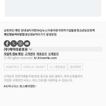
오프라인 매장 안내
공지사항
FAQ
뉴스
이용약관
사회적기업활동
청소년보호정책
개인정보처리방침
영상정보처리기기 운영방침
(주)케이타운포유
사업자 정보 확인
고객센터
제휴문의
도매문의
대표자
송효민
ⓒ All rights reserved.
kr.ktown4u.com
사업자등록번호
120-87-71116
통신판매업 신고번호
제2011-서울강남-02223
HANTEO
CIRCLE CHART
CJ 대한통운
롯데택배
대표전화
02-552-9855
사무실 주소
서울특별시 강남구 영동대로 513, 3층(삼성동, 코엑스)
고객님의 안전거래를 위해 현금 등으로 모든 결제시, 저희 쇼핑몰에서
가입한 구매안전 서비스 (에스크로)를 이용하실 수 있습니다.
KG이니시스
토스페이먼츠