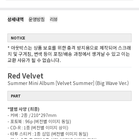
상세내역
운영방침
리뷰
NOTICE
*
아웃박스는 상품 보호를 위한 충격 방지용으로 제작되어 스크래
치 및 구겨짐, 변색 등이 포장/배송 과정에서 생겨날 수 있고 이는
교환 사유가 될 수 없습니다.
Red Velvet
Summer Mini Album [Velvet Summer] (Big Wave Ver.)
PART
*
앨범 사양
(
최종
)
-
커버
: 2
종
/ 210*297mm
-
포토북
: 96p (
버전별 이미지 동일
)
- CD-R : 1
종
(
버전별 이미지 상이
)
-
타투 스티커
: 1
종 삽입
(
버전별 이미지 동일
)