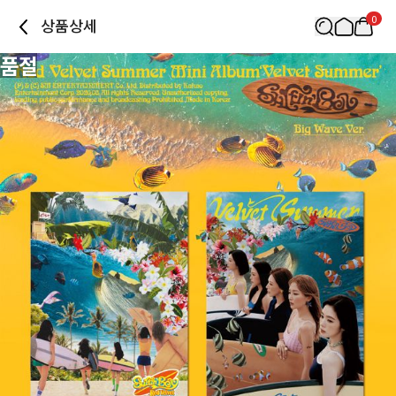
0
상품상세
품절