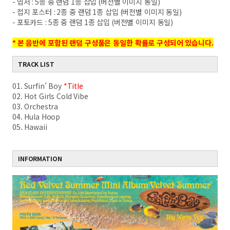
-
엽서
: 5
종 중 랜덤
1
종 삽입
(
버전별 이미지 동일
)
-
접지 포스터
: 2
종 중 랜덤
1
종 삽입
(
버전별 이미지 동일
)
-
포토카드
: 5
종 중 랜덤
1
종 삽입
(
버전별 이미지 동일
)
*
본 음반에 포함된 랜덤 구성품은 동일한 확률로 구성되어 있습니다
.
TRACK LIST
01. Surfin’ Boy
*Title
02. Hot Girls Cold Vibe
03. Orchestra
04. Hula Hoop
05. Hawaii
INFORMATION