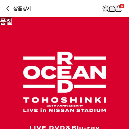
0
상품상세
품절