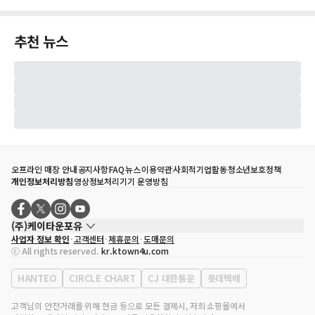
추천 뉴스
오프라인 매장 안내
공지사항
FAQ
뉴스
이용약관
사회적기업활동
청소년보호정책
개인정보처리방침
영상정보처리기기 운영방침
(주)케이타운포유
사업자 정보 확인
고객센터
제휴문의
도매문의
대표자
송효민
ⓒ All rights reserved.
kr.ktown4u.com
사업자등록번호
120-87-71116
통신판매업 신고번호
제2011-서울강남-02223
HANTEO
CIRCLE CHART
CJ 대한통운
롯데택배
대표전화
02-552-9855
사무실 주소
서울특별시 강남구 영동대로 513, 3층(삼성동, 코엑스)
고객님의 안전거래를 위해 현금 등으로 모든 결제시, 저희 쇼핑몰에서