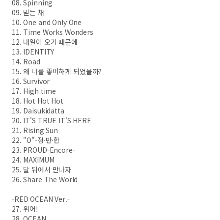
08. Spinning
09. 믿는 채
10. One and Only One
11. Time Works Wonders
12. 내일이 오기 때문에
13. IDENTITY
14. Road
15. 왜 너를 좋아하게 되었을까?
16. Survivor
17. High time
18. Hot Hot Hot
19. Daisukidatta
20. IT'S TRUE IT'S HERE
21. Rising Sun
22. "O"-정·반·합
23. PROUD-Encore-
24. MAXIMUM
25. 달 뒤에서 만나자
26. Share The World
-RED OCEAN Ver.-
27. 위어!
28. OCEAN