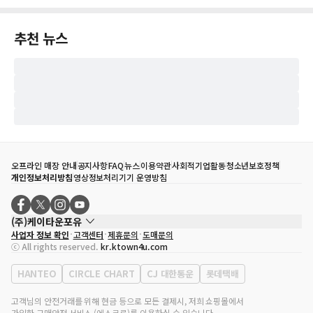
추천 뉴스
오프라인 매장 안내
공지사항
FAQ
뉴스
이용약관
사회적기업활동
청소년보호정책
개인정보처리방침
영상정보처리기기 운영방침
(주)케이타운포유
사업자 정보 확인
고객센터
제휴문의
도매문의
대표자
송효민
ⓒ All rights reserved.
kr.ktown4u.com
사업자등록번호
120-87-71116
통신판매업 신고번호
제2011-서울강남-02223
HANTEO
CIRCLE CHART
CJ 대한통운
롯데택배
대표전화
02-552-9855
사무실 주소
서울특별시 강남구 영동대로 513, 3층(삼성동, 코엑스)
고객님의 안전거래를 위해 현금 등으로 모든 결제시, 저희 쇼핑몰에서
가입한 구매안전 서비스 (에스크로)를 이용하실 수 있습니다.