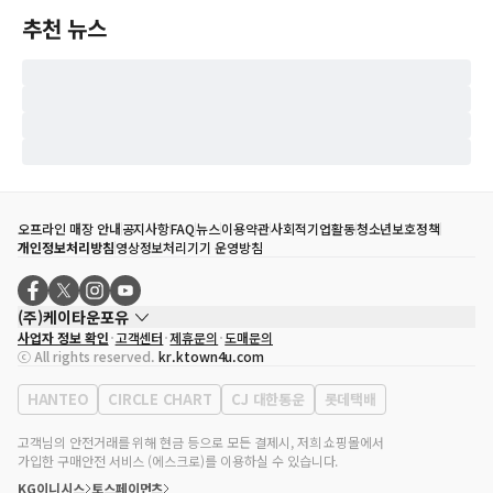
추천 뉴스
오프라인 매장 안내
공지사항
FAQ
뉴스
이용약관
사회적기업활동
청소년보호정책
개인정보처리방침
영상정보처리기기 운영방침
(주)케이타운포유
사업자 정보 확인
고객센터
제휴문의
도매문의
대표자
송효민
ⓒ All rights reserved.
kr.ktown4u.com
사업자등록번호
120-87-71116
통신판매업 신고번호
제2011-서울강남-02223
HANTEO
CIRCLE CHART
CJ 대한통운
롯데택배
대표전화
02-552-9855
사무실 주소
서울특별시 강남구 영동대로 513, 3층(삼성동, 코엑스)
고객님의 안전거래를 위해 현금 등으로 모든 결제시, 저희 쇼핑몰에서
가입한 구매안전 서비스 (에스크로)를 이용하실 수 있습니다.
KG이니시스
토스페이먼츠