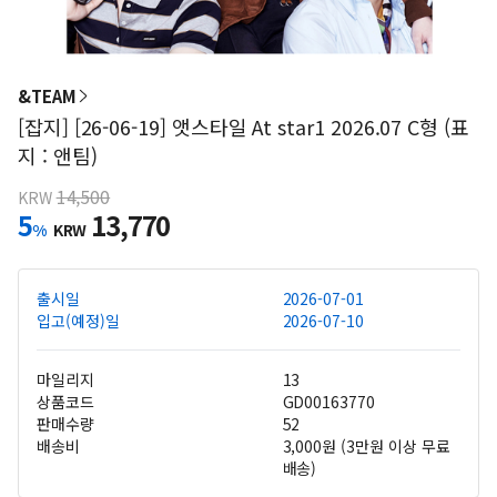
&TEAM
[잡지] [26-06-19] 앳스타일 At star1 2026.07 C형 (표
지 : 앤팀)
14,500
KRW
5
13,770
%
KRW
출시일
2026-07-01
입고(예정)일
2026-07-10
마일리지
13
상품코드
GD00163770
판매수량
52
배송비
3,000원 (3만원 이상 무료
배송)