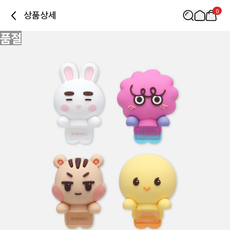
0
상품상세
품절