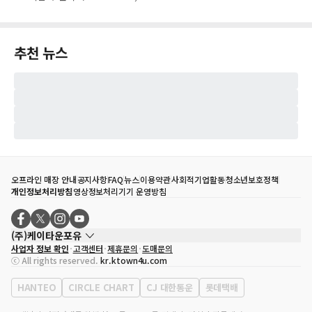
추천 뉴스
오프라인 매장 안내
공지사항
FAQ
뉴스
이용약관
사회적기업활동
청소년보호정책
개인정보처리방침
영상정보처리기기 운영방침
(주)케이타운포유
사업자 정보 확인
고객센터
제휴문의
도매문의
대표자
송효민
ⓒ All rights reserved.
kr.ktown4u.com
사업자등록번호
120-87-71116
통신판매업 신고번호
제2011-서울강남-02223
HANTEO
CIRCLE CHART
CJ 대한통운
롯데택배
대표전화
02-552-9855
사무실 주소
서울특별시 강남구 영동대로 513, 3층(삼성동, 코엑스)