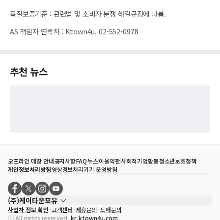
품질보증기준
:
관련법 및 소비자 분쟁 해결규정에 따름.
AS 책임자 연락처
:
Ktown4u, 02-552-0978
추천 뉴스
오프라인 매장 안내
공지사항
FAQ
뉴스
이용약관
사회적기업활동
청소년보호정책
개인정보처리방침
영상정보처리기기 운영방침
(주)케이타운포유
사업자 정보 확인
고객센터
제휴문의
도매문의
대표자
송효민
ⓒ All rights reserved.
kr.ktown4u.com