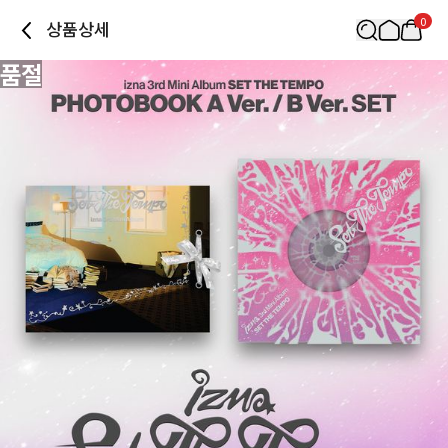
0
상품상세
품절